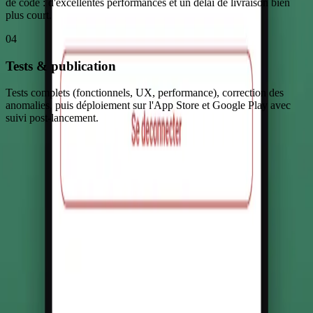
de code : d'excellentes performances et un délai de livraison bien
plus court.
04
Tests & publication
Tests complets (fonctionnels, UX, performance), correction des
anomalies, puis déploiement sur l'App Store et Google Play avec
suivi post-lancement.
Le stock sous contrôle, directement
depuis le téléphone
Les entreprises gagnent du temps au quotidien, réduisent les erreurs
et les ruptures, et disposent d'une vision claire et fiable de leur
inventaire. Albatros s'adapte à différents métiers et accompagne la
croissance de chaque structure. Produit Créapp-i en cours de
déploiement.
Projet livré en
2026
sur
iOS · Android
Nous contacter
Discuter de mon projet