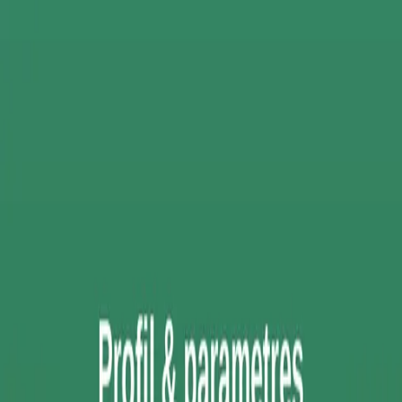
Accueil
Réalisations
Services
L'équipe
Étude de cadrage
Tremplin
Contact