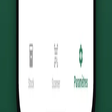
Navigation
Accueil
Nos réalisations
Nos services
L'équipe
Étude de cadrage
Formule Tremplin
Contact
+262 692 78 29 75
alexandre.maillot@creapp-i.com
ProPulse — Estimateur
Adresse
26 chemin Bateau
97425 Les Avirons