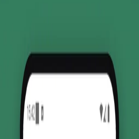
2026
← Voir toutes les réalisations
Démarrer mon projet
Le contexte
Beaucoup de petites structures suivent encore leur inventaire sur
papier ou tableur : erreurs de comptage, ruptures imprévues et temps
perdu à chercher une référence. Il fallait un outil simple, rapide et
fiable, utilisable par tout le monde sans formation.
Notre solution
Albatros permet de scanner un produit avec l'appareil photo du
téléphone pour enregistrer instantanément une entrée ou une sortie.
Le stock se met à jour en temps réel, avec une recherche immédiate
et des repères clairs pour les articles en stock bas ou en rupture. Un
mode rafale accélère les inventaires, et les informations restent
accessibles même sans connexion.
Fonctionnalités
Ce que l'application propose