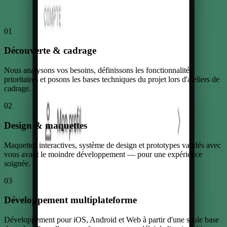
Comment nous avons travaillé
01
Découverte & cadrage
Nous analysons vos besoins, définissons les fonctionnalités
prioritaires et posons les bases techniques du projet lors d'ateliers de
cadrage.
02
Design & maquettes
Maquettes interactives, système de design et prototypes validés avec
vous avant le moindre développement — pour une expérience
soignée.
03
Développement multiplateforme
Développement pour iOS, Android et Web à partir d'une seule base