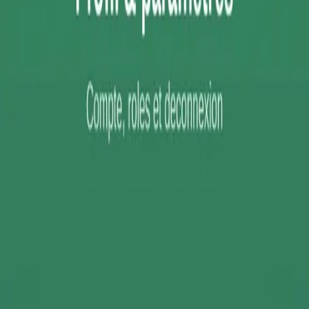
5,0 · 7 avis
Réserver un appel
Menu
Accueil
›
Réalisations
›
…
GESTION & LOGISTIQUE
Albatros
Albatros est une application mobile qui aide les petites entreprises et
les artisans à garder le contrôle de leur stock, simplement depuis leur
téléphone. Scan par appareil photo, suivi en temps réel et accès hors-
ligne — un produit Créapp-i, en cours de déploiement.
Fini les ruptures et les erreurs de stock
iOS · Android