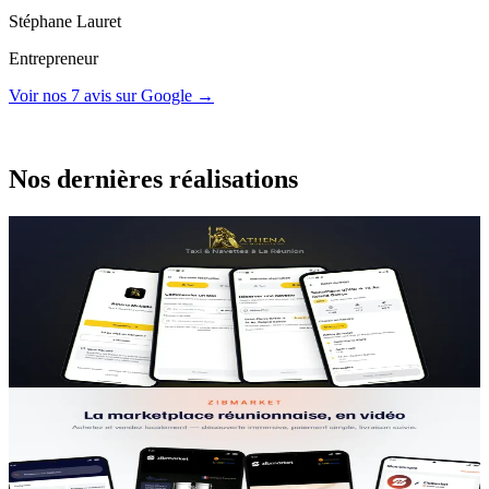
Stéphane Lauret
Entrepreneur
Voir nos 7 avis sur Google →
Réalisations
Nos dernières réalisations
TAXI & TRANSPORT
Athena Mobilité
L'application qui permet à une société de taxi de recevoir, répartir et
suivre toutes ses courses — client, chauffeur et standard réunis.
Une société de taxi entièrement digitalisée
MARKETPLACE
Zibmarket
La marketplace qui permet à un commerçant réunionnais de vendre