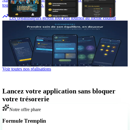
tournois de jeux vidéo.
Les organisateurs gèrent tout leur tournoi au même endroit
BIEN-ÊTRE & ÉDUCATION
DigiHarmony
App de bien-être émotionnel pour adolescents, 100 % hors-ligne et
anonyme (programme Erasmus+).
8 langues · zéro donnée collectée
Voir toutes nos réalisations
Financement
Lancez votre application sans bloquer
votre trésorerie
Notre offre phare
Formule Tremplin