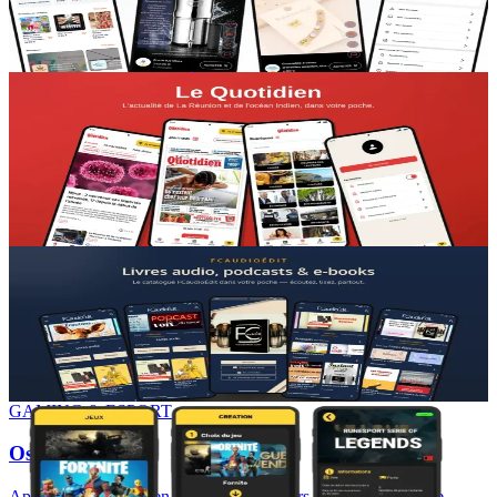
en ligne sans créer de site ni gérer sa logistique.
+9 000 utilisateurs actifs
PRESSE & ACTUALITÉ
Le Quotidien
Application mobile officielle du grand journal d'actualité de La
Réunion.
Des lecteurs fidélisés et convertis à l'abonnement
AUDIO & PODCASTS
FcaudioEdit
Bibliothèque de livres audio et podcasts à la demande.
Un catalogue audio qui se monétise à l'abonnement
GAMING & ESPORT
OspawnCup
Application de mise en relation des joueurs et organisateurs de