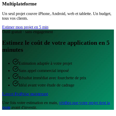
Multiplateforme
Un seul projet couvre iPhone, Android, web et tablette. Un budget,
tous vos clients.
Estimer mon projet en 5 min
Outil gratuit · sans engagement
Estimez le coût de votre application en 5
minutes
Estimation adaptée à votre projet
Sans appel commercial imposé
Résultat immédiat avec fourchette de prix
Idéal avant votre étude de cadrage
Lancer ProPulse maintenant
Une fois votre estimation en main,
vérifiez que votre projet tient la
route
avant d'investir.