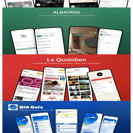
+9 000 utilisateurs actifs
GESTION & LOGISTIQUE
Albatros
L'application qui permet à un artisan de suivre son stock depuis son
téléphone, sans erreurs ni ruptures.
Fini les ruptures et les erreurs de stock
PRESSE & ACTUALITÉ
Le Quotidien
Application mobile officielle du grand journal d'actualité de La
Réunion.
Des lecteurs fidélisés et convertis à l'abonnement
FORMATION
BIA QUIZ
App de révision du Brevet d'Initiation Aéronautique (annales 1999-
2025), reprise et modernisée pour l'association COLIBRI.