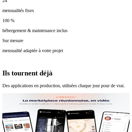
24
mensualités fixes
100 %
hébergement & maintenance inclus
Sur mesure
mensualité adaptée à votre projet
Preuve
Ils tournent déjà
Des applications en production, utilisées chaque jour pour de vrai.
MARKETPLACE
Zibmarket
La marketplace qui permet à un commerçant réunionnais de vendre
en ligne sans créer de site ni gérer sa logistique.