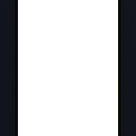
L'agence de développement d'applications mobiles à La Réunion.
Nous intervenons aussi en métropole :
Dijon
·
Lorient