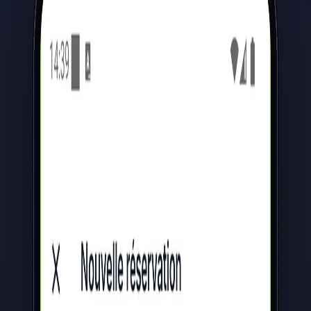
5,0 · 7 avis
Réserver un appel
Menu
Accueil
›
Réalisations
›
…
TAXI & TRANSPORT
Athena Mobilité
Athena Mobilité est une plateforme complète dédiée aux sociétés de
taxi et de transport de personnes à La Réunion. Créapp-i orchestre
les interactions entre clients, chauffeurs et standardistes : applications
mobiles iOS et Android pour la réservation et la conduite, et back-
office web pour la prise de commandes téléphoniques, le dispatch et
la gestion des courses.