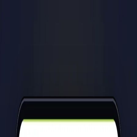
Accueil
Réalisations
Services
L'équipe
Étude de cadrage
Tremplin
Contact