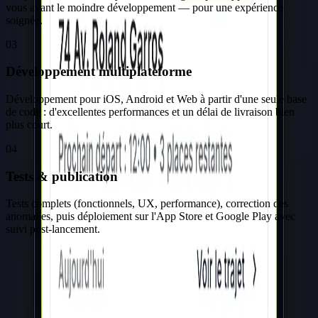
vous avant le moindre développement — pour une expérience
soignée.
03
Développement multiplateforme
Développement pour iOS, Android et Web à partir d'une seule base
de code : d'excellentes performances et un délai de livraison bien
plus court.
04
Tests & publication
Tests complets (fonctionnels, UX, performance), correction des
anomalies, puis déploiement sur l'App Store et Google Play avec
suivi post-lancement.
La digitalisation du taxi à La Réunion
Athena Mobilité modernise un secteur traditionnel : réservation,
dispatch, géolocalisation, calcul de tarif et paiement bancaire réunis
dans une plateforme multi-rôles, prête à être déployée auprès des