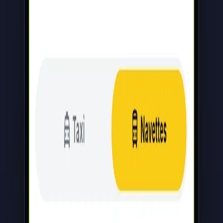
Une société de taxi entièrement digitalisée
iOS · Android ·
Web
2026
← Voir toutes les réalisations
Démarrer mon projet
Le contexte
Les sociétés de taxi réunionnaises fonctionnent encore au standard
téléphonique et au planning papier/Excel. Il fallait digitaliser tout le
cycle : permettre aux standardistes de prendre et dispatcher les
commandes en temps réel, offrir aux clients une réservation moderne
avec suivi et paiement, gérer trois rôles distincts (client, chauffeur,
standardiste) avec leurs permissions, et automatiser le calcul de
distance, de durée et de tarif — le tout sécurisé aux standards
bancaires français et adapté aux contraintes locales.
Notre solution
Une plateforme à trois volets : applications mobiles clients et
chauffeurs (réservation point A → point B via Google Places,
géolocalisation, suivi temps réel sur carte, estimation tarifaire via
Google Distance Matrix, notifications push) et back-office web pour