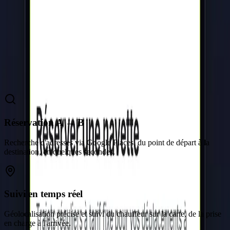
les standardistes (prise et dispatch des commandes, planning des
chauffeurs, suivi des courses sur carte unique, historique et
facturation). Paiement intégré et sécurisé via l'API CAWL (Crédit
Agricole), conforme aux standards bancaires français.
Fonctionnalités
Ce que l'application propose
Réservation A → B
Recherche d'adresses via Google Places, du point de départ à la
destination, en quelques secondes.
Suivi en temps réel
Géolocalisation précise et suivi du chauffeur sur la carte, de la prise
en charge à l'arrivée.