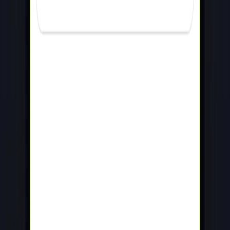
sociétés de transport de personnes de l'île. Projet en cours de
réalisation.
Projet livré en
2026
sur
iOS · Android · Web
Nous contacter
Discuter de mon projet
Parlons de votre projet
Un échange, sans engagement. On vous répond sous 24h.
WhatsApp
Estimer avec ProPulse
Réserver un appel