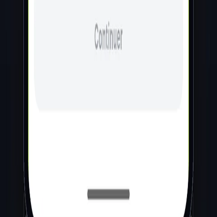
Navigation
Accueil
Nos réalisations
Nos services
L'équipe
Étude de cadrage
Formule Tremplin
Contact
+262 692 78 29 75
alexandre.maillot@creapp-i.com
ProPulse — Estimateur