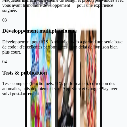
Maquettes interactives, système de design et prototypes validés avec
vous avant le moindre développement — pour une expérience
soignée.
03
Développement multiplateforme
Développement pour iOS, Android et Web à partir d'une seule base
de code : d'excellentes performances et un délai de livraison bien
plus court.
04
Tests & publication
Tests complets (fonctionnels, UX, performance), correction des
anomalies, puis déploiement sur l'App Store et Google Play avec
suivi post-lancement.
La marketplace locale de référence à La
Réunion
Partie de 3 000 utilisateurs actifs dès sa première année, la