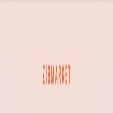
Accueil
Réalisations
Services
L'équipe
Étude de cadrage
Tremplin
Contact