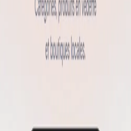
géolocalisation et publication automatique sur Facebook, Instagram
et TikTok, le tout sur un backend Firebase scalable.
+9 000 utilisateurs actifs
iOS · Android · Web
2026
← Voir toutes les réalisations
Démarrer mon projet
Le contexte
82 % des recherches mobiles à La Réunion concernent des
commerces locaux, mais peu de commerçants ont les moyens ou les
compétences d'une présence digitale efficace. Il fallait permettre à un
commerçant non-tech de mettre ses produits en ligne en quelques
clics, orchestrer une logistique de livraison par un réseau de
coursiers, automatiser les paiements et leur reversement, et garantir
une expérience fluide pour le consommateur — le tout sur une
plateforme scalable, capable d'absorber la croissance locale.
Notre solution
Une plateforme à trois volets : application mobile en Flutter (App
Store & Google Play), back-office d'administration et API REST sur
mesure. Paiement intégré via l'API CAWL, lecture vidéo optimisée