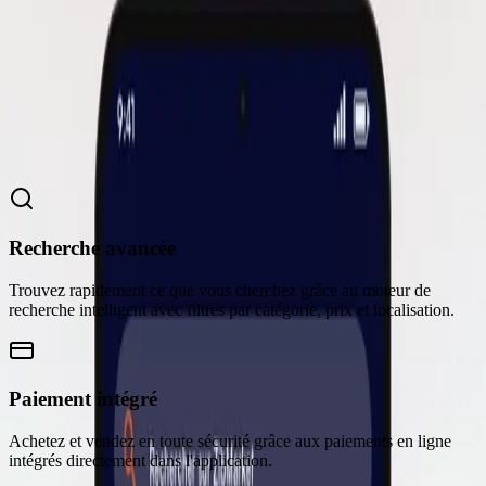
via Mux, géolocalisation pour relier clients, commerçants et
coursiers, publication automatique multi-réseaux (Facebook,
Instagram, TikTok) et notifications push en temps réel, sur un
backend Firebase sécurisé et scalable.
Fonctionnalités
Ce que l'application propose
Recherche avancée
Trouvez rapidement ce que vous cherchez grâce au moteur de
recherche intelligent avec filtres par catégorie, prix et localisation.
Paiement intégré
Achetez et vendez en toute sécurité grâce aux paiements en ligne
intégrés directement dans l'application.