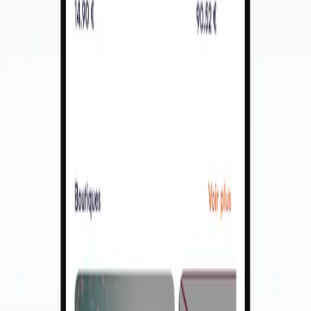
L'agence de développement d'applications mobiles à La Réunion.
Nous intervenons aussi en métropole :
Dijon
·
Lorient