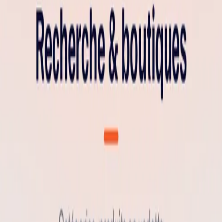
5,0 · 7 avis
Réserver un appel
Menu
Accueil
›
Réalisations
›
…
MARKETPLACE
Zibmarket
Zibmarket est la marketplace mobile des commerçants réunionnais.
Créapp-i a livré une plateforme complète à 3 volets — application
iOS et Android en Flutter, back-office d'administration et API REST
sur mesure — qui permet à un commerçant non-technique de vendre
en ligne en quelques clics, sans site à créer ni logistique à gérer.
Paiement intégré, livraison via un réseau de coursiers,