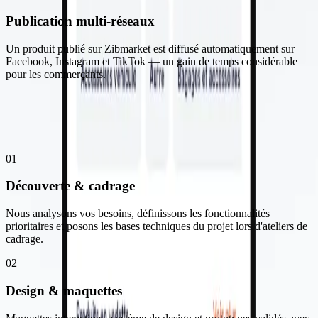
Publication multi-réseaux
Un produit publié sur Zibmarket est diffusé automatiquement sur
Facebook, Instagram et TikTok — un gain de temps considérable
pour les commerçants.
Notre méthode
Comment nous avons travaillé
01
Découverte & cadrage
Nous analysons vos besoins, définissons les fonctionnalités
prioritaires et posons les bases techniques du projet lors d'ateliers de
cadrage.
02
Design & maquettes