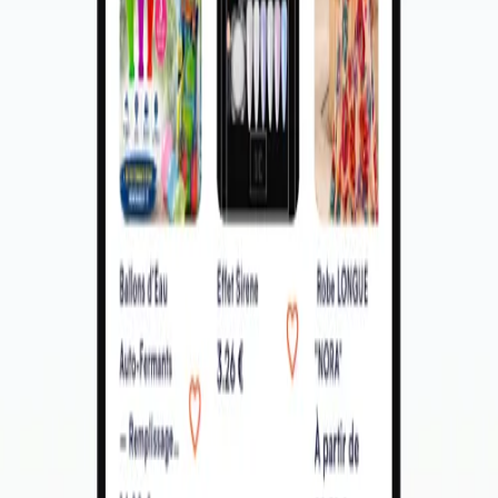
plateforme en compte aujourd'hui plus de 9 000 et est devenue la
référence de l'achat-vente locale à La Réunion. Petites annonces,
boutiques de proximité et livraison locale réunis en une seule
application.
Projet livré en
2026
sur
iOS · Android · Web
Nous contacter
Discuter de mon projet
Parlons de votre projet
Un échange, sans engagement. On vous répond sous 24h.
WhatsApp
Estimer avec ProPulse
Réserver un appel