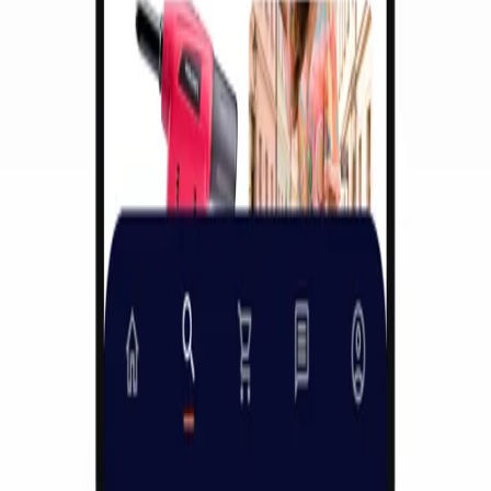
Navigation
Accueil
Nos réalisations
Nos services
L'équipe
Étude de cadrage
Formule Tremplin
Contact
+262 692 78 29 75
alexandre.maillot@creapp-i.com
ProPulse — Estimateur